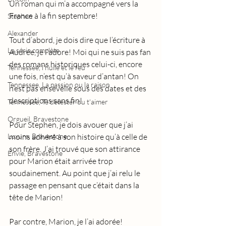
Un roman qui m’a accompagné vers la 
France à la fin septembre! 
Stephen
Alexander
Tout d’abord, je dois dire que l’écriture à 
La série complète
Audrée, je l’adore! Moi qui ne suis pas fan 
des romans historiques celui-ci, encore 
Tennessee, l'huile et le feu
une fois, n’est qu’à saveur d’antan! On 
Tennessee, La passion ou la raison
n’est pas ensevelie sous des dates et des 
descriptions sans fin!
Tennessee, Te détester ou t'aimer
Orgueil, Bravestone
Pour Stephen, je dois avouer que j’ai 
Luxure, Bravestone
moins adhéré à son histoire qu’à celle de 
son frère. J’ai trouvé que son attirance 
Envie, Bravestone
pour Marion était arrivée trop 
soudainement. Au point que j’ai relu le 
passage en pensant que c’était dans la 
tête de Marion!
Par contre, Marion, je l’ai adorée! 