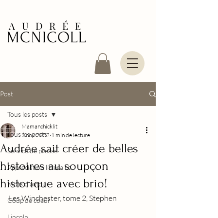
AUDRÉE
MCNICOLL
Post
Tous les posts
Mamanchicklit
Tous les posts
3 nov. 2022
1 min de lecture
Audrée sait créer de belles
Service de presse
histoires au soupçon
Appréciation littéraire
historique avec brio!
Mots d'amour
Les Winchester, tome 2, Stephen
Coup de coeur
Lincoln