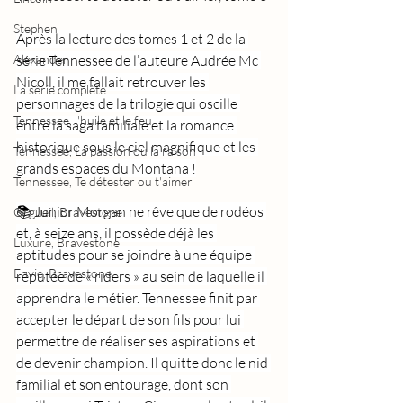
Stephen
Après la lecture des tomes 1 et 2 de la 
Alexander
série Tennessee de l’auteure Audrée Mc 
Nicoll, il me fallait retrouver les 
La série complète
personnages de la trilogie qui oscille 
Tennessee, l'huile et le feu
entre la saga familiale et la romance 
historique sous le ciel magnifique et les 
Tennessee, La passion ou la raison
grands espaces du Montana !
Tennessee, Te détester ou t'aimer
📚 Junior Morgan ne rêve que de rodéos 
Orgueil, Bravestone
et, à seize ans, il possède déjà les 
Luxure, Bravestone
aptitudes pour se joindre à une équipe 
Envie, Bravestone
réputée de « riders » au sein de laquelle il 
apprendra le métier. Tennessee finit par 
accepter le départ de son fils pour lui 
permettre de réaliser ses aspirations et 
de devenir champion. Il quitte donc le nid 
familial et son entourage, dont son 