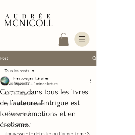
AUDRÉE
MCNICOLL
Post
Tous les posts
Mes voyages littéraires
Tous les posts
25 juin 2024
2 min de lecture
Comme dans tous les livres
Service de presse
de l’auteure, l’intrigue est
Appréciation littéraire
forte en émotions et en
Mots d'amour
érotisme.
Coup de coeur
Tennessee: te détester ou t'aimer, tome 3
Lincoln