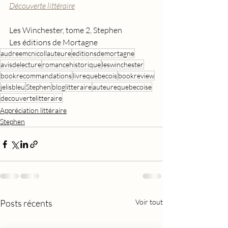
Découverte littéraire
Les Winchester, tome 2, Stephen
Les éditions de Mortagne
audreemcnicollauteure
editionsdemortagne
avisdelecture
romancehistorique
leswinchester
bookrecommandations
livrequebecois
bookreview
jelisbleu
Stephen
bloglitteraire
auteurequebecoise
decouvertelitteraire
Appréciation littéraire
Stephen
Posts récents
Voir tout