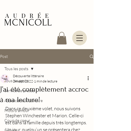
AUDRÉE
MCNICOLL
Post
Tous les posts
Découverte littéraire
Tous les posts
24 sept. 2022
1 min de lecture
J’ai été complètement accroc
Service de presse
à ma lecture!
Appréciation littéraire
Dans ce deuxième volet, nous suivons 
Mots d'amour
Stephen Winchester et Marion. Celle-ci 
Coup de coeur
est dans la famille depuis très longtemps. 
Un jour, quelqu’un se présentera chez 
Lincoln