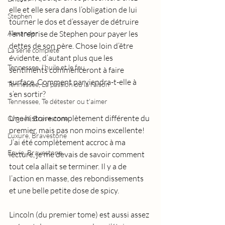
elle et elle sera dans l’obligation de lui 
Stephen
tourner le dos et d’essayer de détruire 
Alexander
l’entreprise de Stephen pour payer les 
dettes de son père. Chose loin d’être 
La série complète
évidente, d’autant plus que les 
Tennessee, l'huile et le feu
sentiments commenceront à faire 
surface. Comment parviendra-t-elle à 
Tennessee, La passion ou la raison
s’en sortir?
Tennessee, Te détester ou t'aimer
Une histoire complètement différente du 
Orgueil, Bravestone
premier, mais pas non moins excellente! 
Luxure, Bravestone
J’ai été complètement accroc à ma 
Envie, Bravestone
lecture, je me devais de savoir comment 
tout cela allait se terminer. Il y a de 
l’action en masse, des rebondissements 
et une belle petite dose de spicy.
Lincoln (du premier tome) est aussi assez 