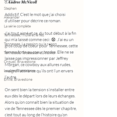
d’𝑨𝒖𝒅𝒓𝒆𝒆 𝑴𝒄𝑵𝒊𝒄𝒐𝒍𝒍
Stephen
Addictif. C’est le mot que j’ai choisi 
Alexander
d’utiliser pour décrire ce roman. 
La série complète
J’ai tout aimé et ce, du tout début à la fin 
Tennessee, l'huile et le feu
qui m’a laissé comme ceci: 😧. J’ai eu un 
Tennessee, La passion ou la raison
gros coup de coeur pour Tennessee, cette 
femme forte au coeur tendre. Elle ne se 
Tennessee, Te détester ou t'aimer
laisse pas impressionner par Jeffrey 
Orgueil, Bravestone
Morgan, ce cowboy aux allures rudes, 
Luxure, Bravestone
malgré l’attirance qu’ils ont l’un envers 
l’autre. 
Envie, Bravestone
On sent bien la tension s’installer entre 
eux dès le départ lors de leurs échanges. 
Alors qu’on connaît bien la situation de 
vie de Tennessee dès le premier chapitre, 
c’est tout au long de l’histoire qu’on 