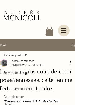
AUDRÉE
MCNICOLL
Post
Tous les posts
Encore une romance
Tous les posts
10 nov. 2023
1 min de lecture
J’ai eu un gros coup de cœur
Service de presse
pour Tennessee, cette femme
Appréciation littéraire
forte au cœur tendre.
Mots d'amour
Coup de coeur
𝑻𝒆𝒏𝒏𝒆𝒔𝒔𝒆𝒆 - 𝑻𝒐𝒎𝒆 𝟏: 𝑳’𝒉𝒖𝒊𝒍𝒆 𝒆𝒕 𝒍𝒆 𝒇𝒆𝒖 
Lincoln