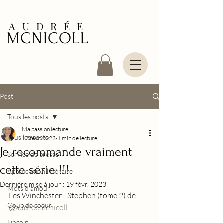
AUDRÉE
MCNICOLL
Post
Tous les posts
Ma passion lecture
Tous les posts
17 févr. 2023
1 min de lecture
Je recommande vraiment
Service de presse
cette série !!!
Appréciation littéraire
Dernière mise à jour :
19 févr. 2023
Mots d'amour
Les Winchester - Stephen (tome 2) de 
Coup de coeur
@audreemcnicoll
Lincoln