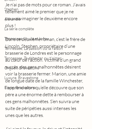
Je n’ai pas de mots pour ce roman. J’avais 
Stephen
tellement aimé le premier que je ne 
pouvais imaginer le deuxième encore 
Alexander
plus !
La série complète
Tennessee, l'huile et le feu
Dans ce deuxième roman, c’est le frère de 
Lincoln, Stephen, propriétaire d’une 
Tennessee, La passion ou la raison
brasserie de Londres est le personnage 
Tennessee, Te détester ou t'aimer
au cœur de l’action. Victime d’un grand 
succès, des gens malhonnêtes désirent 
Orgueil, Bravestone
voir la brasserie fermer. Marion, une amie 
Luxure, Bravestone
de longue date de la famille Winchester, 
l’apprend alors qu’elle découvre que son 
Envie, Bravestone
père a une énorme dette à rembourser à 
ces gens malhonnêtes. S’en suivra une 
suite de péripéties aussi intenses les 
unes que les autres.