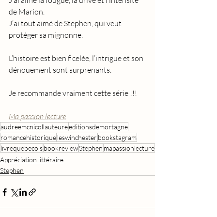
J’ai aimé la fougue, la drive et l’intensité 
de Marion. 
J’ai tout aimé de Stephen, qui veut 
protéger sa mignonne. 
L’histoire est bien ficelée, l’intrigue et son 
dénouement sont surprenants. 
Je recommande vraiment cette série !!!
Ma passion lecture
audreemcnicollauteure
editionsdemortagne
romancehistorique
leswinchester
bookstagram
livrequebecois
bookreview
Stephen
mapassionlecture
Appréciation littéraire
Stephen