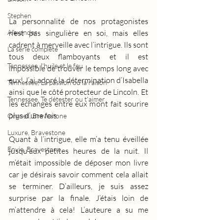
Stephen
La personnalité de nos protagonistes 
Alexander
n’est pas singulière en soi, mais elles 
cadrent à merveille avec l’intrigue. Ils sont 
La série complète
tous deux flamboyants et il est 
Tennessee, l'huile et le feu
impossible de trouver le temps long avec 
eux! J’ai adoré la détermination d’Isabella 
Tennessee, La passion ou la raison
ainsi que le côté protecteur de Lincoln. Et 
Tennessee, Te détester ou t'aimer
les échanges entre eux m’ont fait sourire 
plus d’une fois.
Orgueil, Bravestone
Luxure, Bravestone
Quant à l’intrigue, elle m’a tenu éveillée 
Envie, Bravestone
jusqu’aux petites heures de la nuit. Il 
m’était impossible de déposer mon livre 
car je désirais savoir comment cela allait 
se terminer. D’ailleurs, je suis assez 
surprise par la finale. J’étais loin de 
m’attendre à cela! L’auteure a su me 