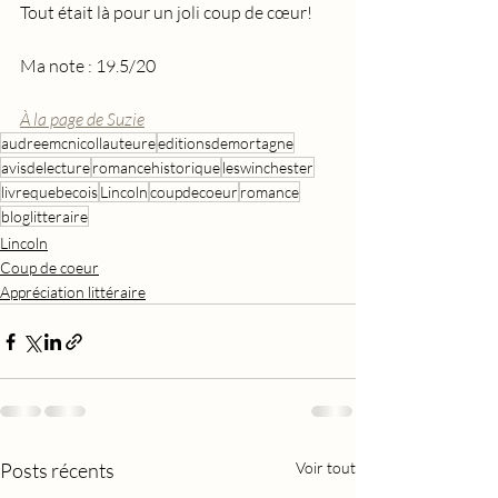
Tout était là pour un joli coup de cœur!
Ma note : 19.5/20
À la page de Suzie
audreemcnicollauteure
editionsdemortagne
avisdelecture
romancehistorique
leswinchester
livrequebecois
Lincoln
coupdecoeur
romance
bloglitteraire
Lincoln
Coup de coeur
Appréciation littéraire
Posts récents
Voir tout