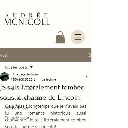
AUDRÉE
MCNICOLL
Post
Tous les posts
À la page de Suzie
Tous les posts
20 sept. 2022
1 min de lecture
Je suis littéralement tombée
Service de presse
sous le charme de Lincoln!
Appréciation littéraire
Cela faisait longtemps que je n’avais pas 
Mots d'amour
lu une romance historique aussi 
Coup de coeur
captivante! Je suis littéralement tombée 
sous le charme de Lincoln!
Lincoln