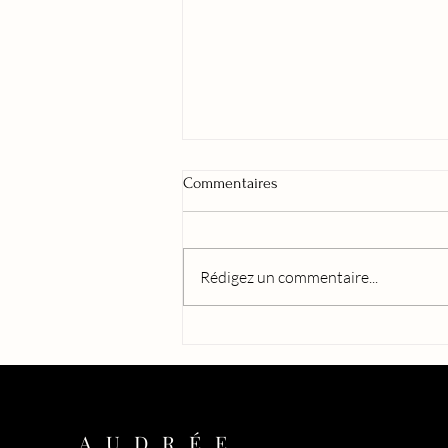
Commentaires
Rédigez un commentaire...
La tension entre Juan et Arizona
est tout simplement parfaite, on
est plongé dans leurs émotions
du début à la fin!
AUDRÉE