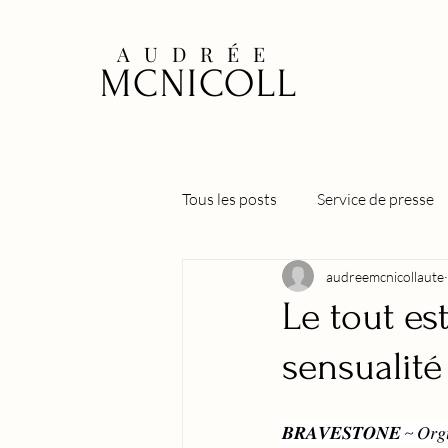
AUDRÉE
MCNICOLL
Tous les posts
Service de presse
audreemcnicollaute
Stephen
Alexander
La
Le tout es
sensualité
Tennessee, Te détester ou t'aimer
𝑩𝑹𝑨𝑽𝑬𝑺𝑻𝑶𝑵𝑬 ~ 𝑂𝑟𝑔𝑢