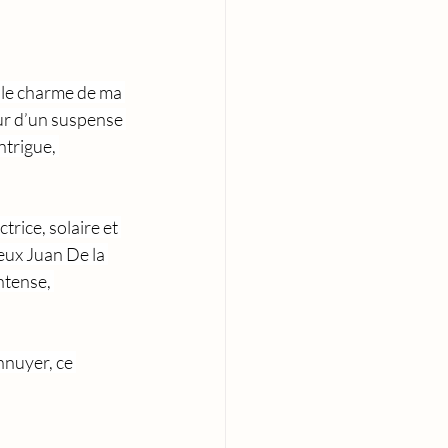
 le charme de ma 
œur d’un suspense 
ntrigue, 
trice, solaire et 
eux Juan De la 
tense, 
nuyer, ce 