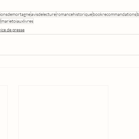
tionsdemortagne
avisdelecture
romancehistorique
bookrecommandations
l
marietoiauxlivres
vice de presse