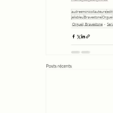
audreemcnicollauteure
edi
jelisbleu
Bravestone
Orguei
Orgueil, Bravestone
Ser
Posts récents