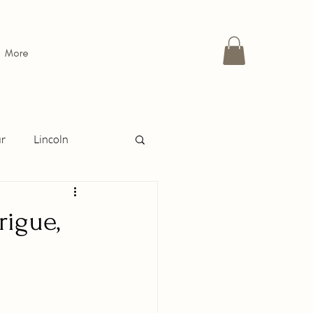
More
ur
Lincoln
 passion ou la raison
rigue,
ravestone