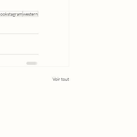
bookstagram
western
Voir tout