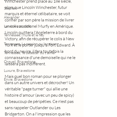
Winchester prend place au 18e siècle, 
alors que Lincoln Winchester, futur 
Stephen
marquis et éternel célibataire, se voit 
Alexander
confier par son père la mission de livrer 
un colis au colonel Murfy en Amérique. 
La série complète
Lincoln quittera l'Angleterre à bord du 
Tennessee, l'huile et le feu
Victory, afin de récupérer le colis à New 
Tennessee, La passion ou la raison
York et le porter jusqu'à Fort Edward. À 
bord du navire, il fera toutefois la 
Tennessee, Te détester ou t'aimer
connaissance d'une demoiselle qui ne le 
Orgueil, Bravestone
laissera pas indifférent.
Luxure, Bravestone
Mais quel bon roman pour se plonger 
Envie, Bravestone
dans un autre univers et décrocher! Un 
véritable "page turner" qui allie une 
histoire d'amour (avec un peu de spicy) 
et beaucoup de péripéties. Ce n'est pas 
sans rappeler Outlander ou Les 
Bridgerton. On a l'impression que les 