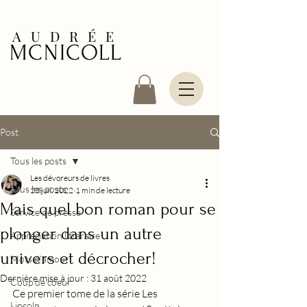
AUDRÉE
MCNICOLL
Post
Tous les posts
Les dévoreurs de livres
Tous les posts
23 juil. 2022
1 min de lecture
Mais quel bon roman pour se
Service de presse
plonger dans un autre
Appréciation littéraire
univers et décrocher!
Mots d'amour
Dernière mise à jour :
31 août 2022
Coup de coeur
Ce premier tome de la série Les 
Lincoln