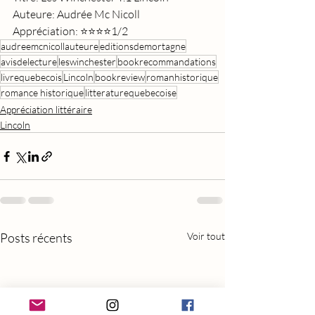
Auteure: Audrée Mc Nicoll
Appréciation: ⭐⭐⭐⭐1/2
audreemcnicollauteure
editionsdemortagne
avisdelecture
leswinchester
bookrecommandations
livrequebecois
Lincoln
bookreview
romanhistorique
romance historique
litteraturequebecoise
Appréciation littéraire
Lincoln
Posts récents
Voir tout