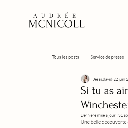
AUDRÉE
MCNICOLL
Tous les posts
Service de presse
Jesss.david
22 juin 
Stephen
Alexander
La
Si tu as a
Wincheste
Tennessee, Te détester ou t'aimer
Dernière mise à jour :
31 a
Une belle découverte 