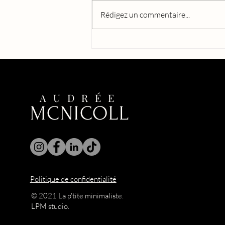
Rédigez un commentaire...
Une histoire d'amour comme je
les adore. Jonchée d'embûches,
mais qui, au final, s'avère
magnifique.
AUDRÉE
MCNICOLL
Politique de confidentialité
© 2021 La p'tite minimaliste.
LPM studio.