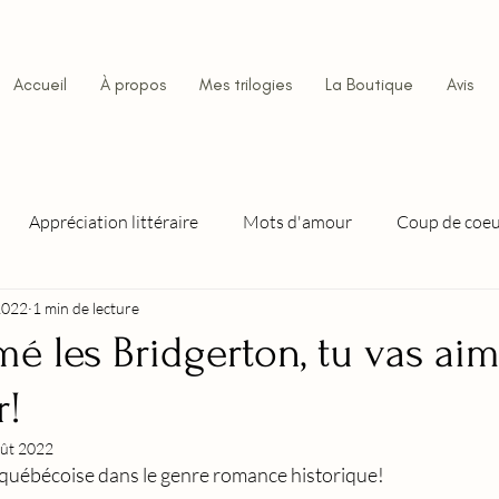
Accueil
À propos
Mes trilogies
La Boutique
Avis
Appréciation littéraire
Mots d'amour
Coup de coe
2022
1 min de lecture
 série complète
Tennessee, l'huile et le feu
Tennessee, La
imé les Bridgerton, tu vas aim
r!
Orgueil, Bravestone
Luxure, Bravestone
Envie, B
oût 2022
québécoise dans le genre romance historique!