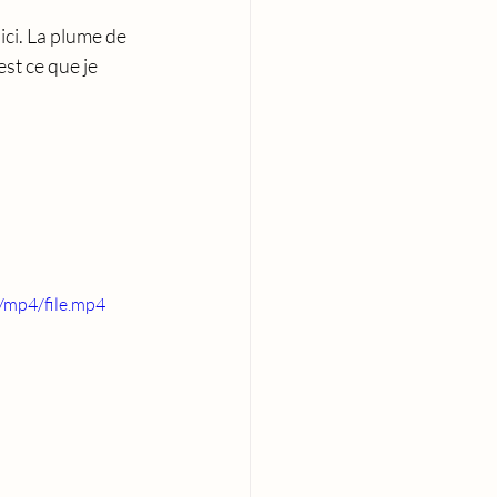
 ici. La plume de 
st ce que je 
/mp4/file.mp4