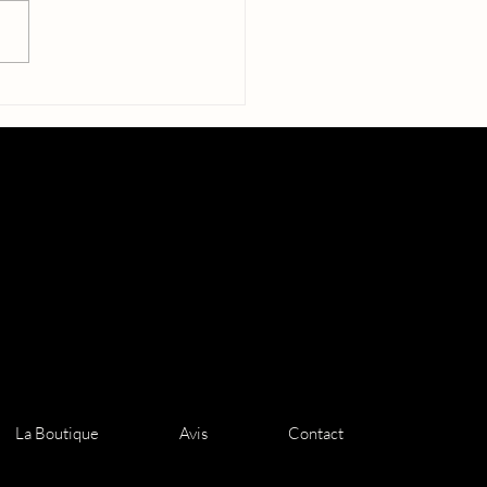
emier tome est rempli de
dissements, de quêtes,
rigues, de tension, de
alité, de vérités, de
sses.
La Boutique
Avis
Contact