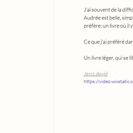
J’ai souvent de la diffi
Audrée est belle, simp
préfère: un livre où il
Ce que j’ai préféré dan
Un livre léger, qui se 
Jesss.david
https://video.wixstat