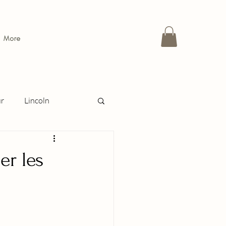
More
ur
Lincoln
 passion ou la raison
er les
ravestone