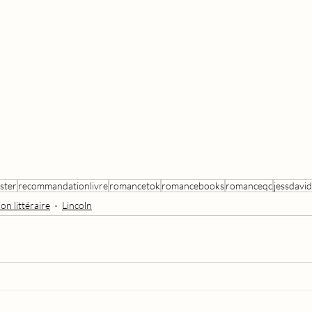
ster
recommandationlivre
romancetok
romancebooks
romanceqc
jessdavid
on littéraire
Lincoln