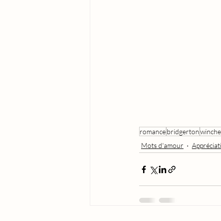
romance
bridgerton
winche
Mots d'amour
Appréciati