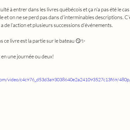
culté à entrer dans les livres québécois et ça n’a pas été le cas
le et on ne se perd pas dans d’interminables descriptions. C’e
 y a de l’action et plusieurs successions d’événements.
s ce livre est la partie sur le bateau 😏✨
lit en une journée ou deux!
ic.com/video/c4c976_d53d3a93038640e2a241093527c13f69/480p