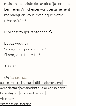
mais un peu triste de l’avoir déjà terminé! 
Les frères Winchester vont certainement 
me manquer! Vous, c’est lequel votre 
frère préféré? 
Moi c’est toujours Stephen! 🤭
L'avez-vous lu?
Si oui, qu'en pensez-vous?
Si non, vous tente-t-il?
⭐️⭐️⭐️⭐️/5
Un
 flot de mots
audreemcnicollauteure
editionsdemortagne
avisdelecture
romancehistorique
leswinchester
bookstagram
jelisbleu
alexander
Alexander
Appréciation littéraire