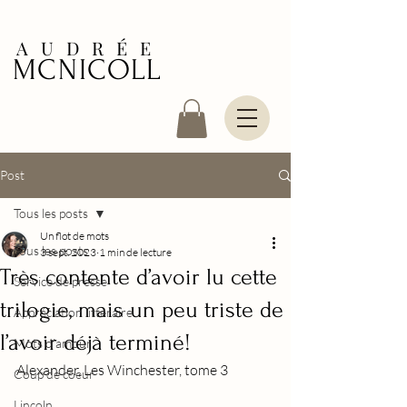
AUDRÉE
MCNICOLL
Post
Tous les posts
Un flot de mots
Tous les posts
3 sept. 2023
1 min de lecture
Très contente d’avoir lu cette
Service de presse
trilogie, mais un peu triste de
Appréciation littéraire
l’avoir déjà terminé!
Mots d'amour
Alexander, Les Winchester, tome 3
Coup de coeur
Lincoln