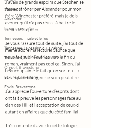
J’avais de grands espoirs que Stephen se 
fasse détrôner par Alexander pour mon 
Stephen
frère Winchester préféré, mais je dois 
Alexander
avouer qu’il n’a pas réussi à battre le 
La série complète
tome de Stephen. 
Tennessee, l'huile et le feu
Je vous rassure tout de suite, j’ai tout de 
Tennessee, La passion ou la raison
même adoré ma lecture! Sauf ce que 
nous fait subir l’autrice vers la fin du 
Tennessee, Te détester ou t'aimer
roman, vraiment pas cool ça! Sinon, j’ai 
Orgueil, Bravestone
beaucoup aimé le fait qu’on sort du     « 
Luxure, Bravestone
classique » bourgeoisie si on peut dire. 
Envie, Bravestone
J’ai apprécié l’ouverture d’esprits dont 
ont fait preuve les personnages face au 
clan des Hill et l’acceptation de ceux-ci, 
autant en affaires que du côté familial! 
Très contente d’avoir lu cette trilogie, 