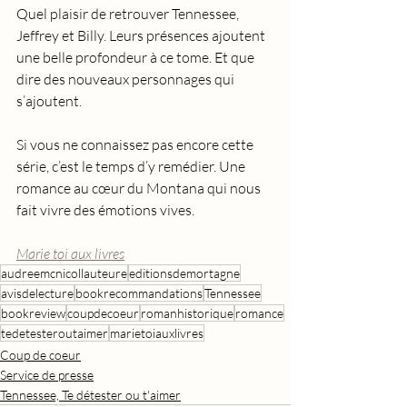
Quel plaisir de retrouver Tennessee, 
Jeffrey et Billy. Leurs présences ajoutent 
une belle profondeur à ce tome. Et que 
dire des nouveaux personnages qui 
s’ajoutent.
Si vous ne connaissez pas encore cette 
série, c’est le temps d’y remédier. Une 
romance au cœur du Montana qui nous 
fait vivre des émotions vives.
Marie toi aux livres
audreemcnicollauteure
editionsdemortagne
avisdelecture
bookrecommandations
Tennessee
bookreview
coupdecoeur
romanhistorique
romance
tedetesteroutaimer
marietoiauxlivres
Coup de coeur
Service de presse
Tennessee, Te détester ou t'aimer