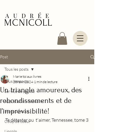
AUDRÉE
MCNICOLL
Post
Tous les posts
Marie toi aux livres
Tous les posts
23 févr. 2024
1 min de lecture
Un triangle amoureux, des
Service de presse
rebondissements et de
Appréciation littéraire
l’imprévisibilité!
Mots d'amour
Te détester ou  t'aimer, Tennessee, tome 3
Coup de coeur
Lincoln