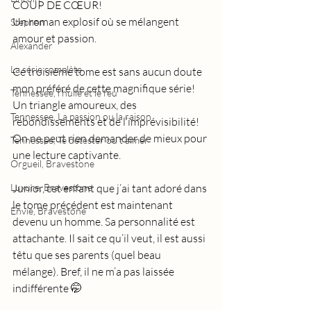
COUP DE CŒUR!
Un roman explosif où se mélangent 
Stephen
amour et passion.
Alexander
La série complète
Ce troisième tome est sans aucun doute 
mon préféré de cette magnifique série! 
Tennessee, l'huile et le feu
Un triangle amoureux, des 
Tennessee, La passion ou la raison
rebondissements et de l’imprévisibilité! 
On ne peut rien demander de mieux pour 
Tennessee, Te détester ou t'aimer
une lecture captivante.
Orgueil, Bravestone
Luxure, Bravestone
Junior, cet enfant que j’ai tant adoré dans 
le tome précédent est maintenant 
Envie, Bravestone
devenu un homme. Sa personnalité est 
attachante. Il sait ce qu’il veut, il est aussi 
têtu que ses parents (quel beau 
mélange). Bref, il ne m’a pas laissée 
indifférente 🤭 