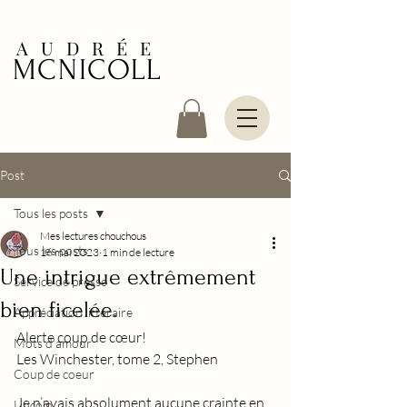
AUDRÉE
MCNICOLL
Post
Tous les posts
Mes lectures chouchous
Tous les posts
16 mai 2023
1 min de lecture
Une intrigue extrêmement
Service de presse
bien ficelée.
Appréciation littéraire
Alerte coup de cœur!
Mots d'amour
Les Winchester, tome 2, Stephen
Coup de coeur
Je n’avais absolument aucune crainte en 
Lincoln