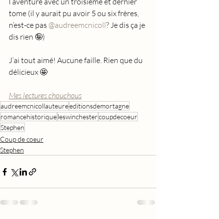
l’aventure avec un troisième et dernier 
tome (il y aurait pu avoir 5 ou six frères, 
n’est-ce pas 
@audreemcnicoll
? Je dis ça je 
dis rien 🤪)
J’ai tout aimé! Aucune faille. Rien que du 
délicieux 🤩
Mes lectures chouchous
audreemcnicollauteure
editionsdemortagne
romancehistorique
leswinchester
coupdecoeur
Stephen
Coup de coeur
Stephen