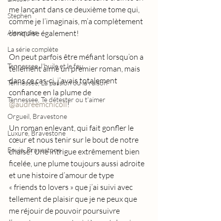
me lançant dans ce deuxième tome qui, 
Stephen
comme je l’imaginais, m’a complètement 
Alexander
conquise également!
La série complète
On peut parfois être méfiant lorsqu’on a 
Tennessee, l'huile et le feu
tellement aimé un premier roman, mais 
dans ce cas-ci, j’avais totalement 
Tennessee, La passion ou la raison
confiance en la plume de 
Tennessee, Te détester ou t'aimer
@audreemcnicoll
!
Orgueil, Bravestone
Un roman enlevant, qui fait gonfler le 
Luxure, Bravestone
cœur et nous tenir sur le bout de notre 
Envie, Bravestone
chaise! Une intrigue extrêmement bien 
ficelée, une plume toujours aussi adroite 
et une histoire d’amour de type              
« friends to lovers » que j’ai suivi avec 
tellement de plaisir que je ne peux que 
me réjouir de pouvoir poursuivre 