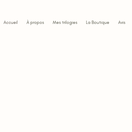
Accueil
À propos
Mes trilogies
La Boutique
Avis
nt
e tout