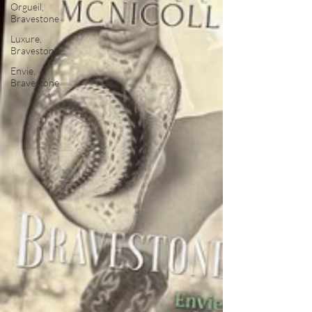
Orgueil,
Bravestone
Luxure,
Bravestone
Envie,
Bravestone