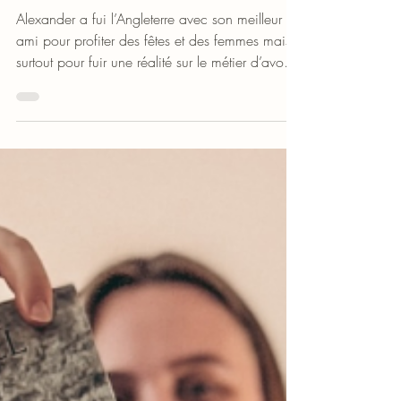
Beli_livresavie
22 juil. 2025
Appréciation littéraire
On a un brin d’interdit, de
danger et on s’y plait.
Alexander a fui l’Angleterre avec son meilleur
ami pour profiter des fêtes et des femmes mais
surtout pour fuir une réalité sur le métier d’avocat
qu’il veut exercer, il n’est plus si sur de lui. Il n’est
pas aventurier, toutefois quand il rentre chez lui,
il décide de faire une partie du chemin à
cheval, ce qui lui coûtera sa mémoire quand il
fera une chute lors d’une attaque de brigands
sur le bord de la route.