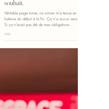
de l'intrigue est excitant à
souhait.
Véritable page turner, ce roman m’a tenue en
haleine du début à la fin. Ça n'a aucun sens.
Si ça n’avait pas été de mes obligations
quotidiennes, je l’aurais dévoré en une seule
journée, c'est certain. Audrée Mc Nicoll a ce
talent de nous plonger dans un autre monde, et
c’est presque impossible d’en sortir.