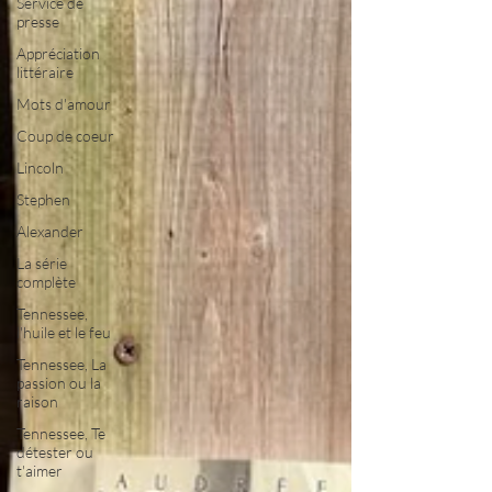
Service de
presse
Appréciation
littéraire
Mots d'amour
Coup de coeur
Lincoln
Stephen
Alexander
La série
complète
Tennessee,
l'huile et le feu
Tennessee, La
passion ou la
raison
Tennessee, Te
détester ou
t'aimer