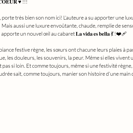
𝐎𝐄𝐔𝐑 ♥️ !!!
𝘹𝘶𝘳𝘦, porte très bien son nom ici! L’auteure a su apporter une 
! Mais aussi une luxure envoûtante, chaude, remplie de sensu
te un nouvel œil au cabaret 𝐋𝐚 𝐯𝐢𝐝𝐚 𝐞𝐬 𝐛𝐞𝐥𝐥𝐚 💃 !❤️‍🩹 
iance festive règne, les sœurs ont chacune leurs plaies à p
, les douleurs, les souvenirs, la peur. Même si elles vivent u
 pas si loin. Et comme toujours, même si une festivité règne, l
udrée sait, comme toujours, manier son histoire d’une main 