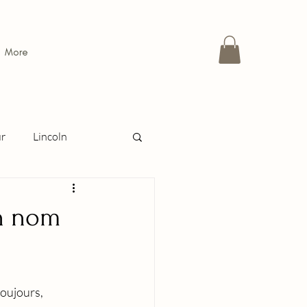
More
ur
Lincoln
 passion ou la raison
on nom
ravestone
 toujours, 