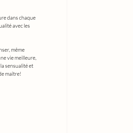
luxure dans chaque 
alité avec les 
anser, même 
ne vie meilleure, 
a sensualité et 
de maître!