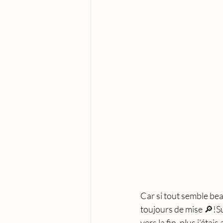
Car si tout semble bea
toujours de mise 🔎!Sui
vers la fin, plus j’étai