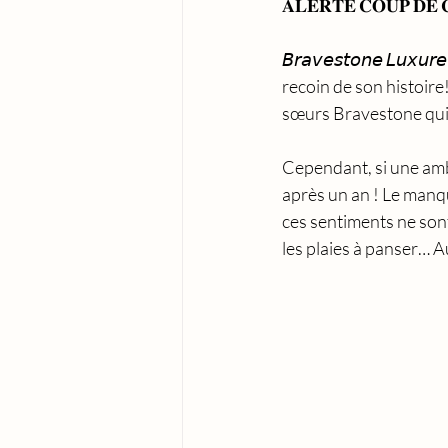
𝐀𝐋𝐄𝐑𝐓𝐄 𝐂𝐎𝐔𝐏 𝐃𝐄 
𝘉𝘳𝘢𝘷𝘦𝘴𝘵𝘰𝘯𝘦 𝘓𝘶
recoin de son histoire
sœurs Bravestone qui appor
Cependant, si une amb
après un an ! Le manque
ces sentiments ne sont
les plaies à panser… A