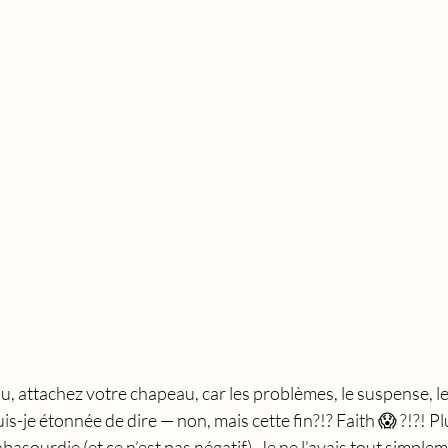
u, attachez votre chapeau, car les problèmes, le suspense, le
s-je étonnée de dire — non, mais cette fin?!? Faith 😱 ?!?! Pl
s abasourdie (et ce n’est pas négatif). Je ne l’avais tout simple