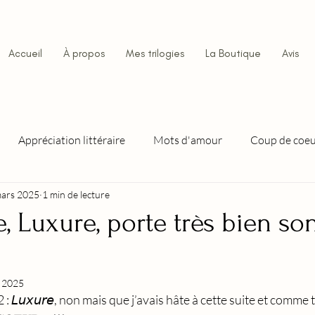
Accueil
À propos
Mes trilogies
La Boutique
Avis
Appréciation littéraire
Mots d'amour
Coup de coe
ars 2025
1 min de lecture
 série complète
Tennessee, l'huile et le feu
Tennessee, La
, Luxure, porte très bien s
Orgueil, Bravestone
Luxure, Bravestone
Envie, B
. 2025
𝘮𝘦 2 : 𝘓𝘶𝘹𝘶𝘳𝘦, non mais que j’avais hâte à cette suite et comme