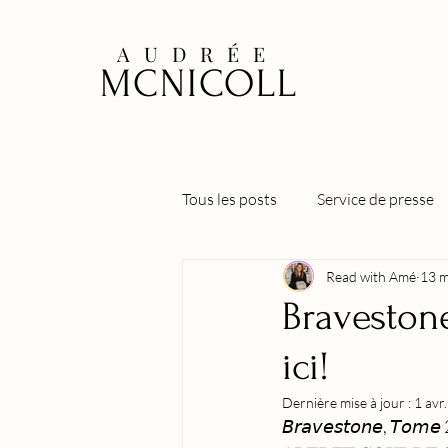
AUDRÉE
MCNICOLL
Tous les posts
Service de presse
Read with Amé
13 m
Stephen
Alexander
La
Bravestone
ici!
Tennessee, Te détester ou t'aimer
Dernière mise à jour :
1 avr
𝘉𝘳𝘢𝘷𝘦𝘴𝘵𝘰𝘯𝘦, 𝘛𝘰