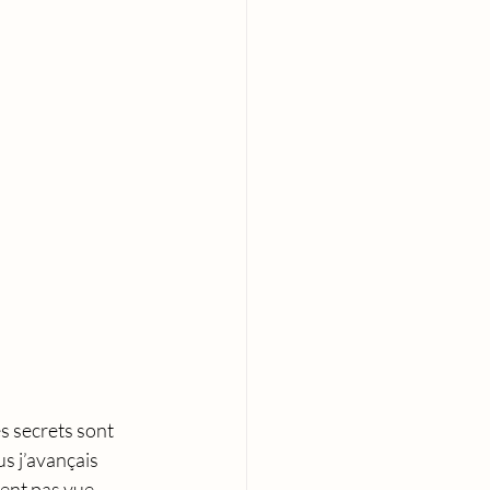
s secrets sont 
us j’avançais 
ment pas vue 