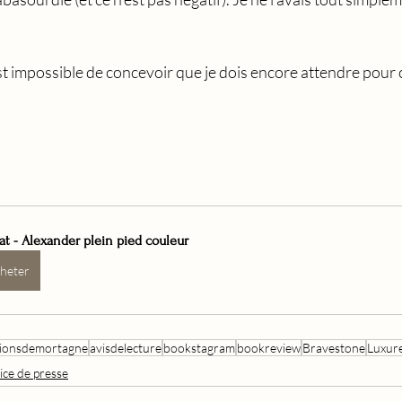
est impossible de concevoir que je dois encore attendre pour c
t - Alexander plein pied couleur
heter
tionsdemortagne
avisdelecture
bookstagram
bookreview
Bravestone
Luxur
ice de presse