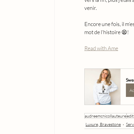
venir.
Encore une fois, il m’
mot de l’histoire 😫!
Read with Ame
Swea
Ac
audreemcnicollauteure
edi
Luxure, Bravestone
Serv