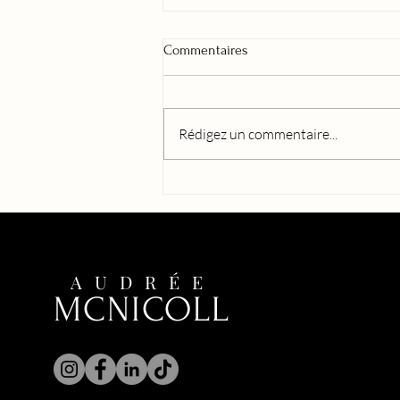
Commentaires
Rédigez un commentaire...
Audrée a su se surpasser pour
nous offrir un véritable petit
bijou avec Luxure.
AUDRÉE
MCNICOLL