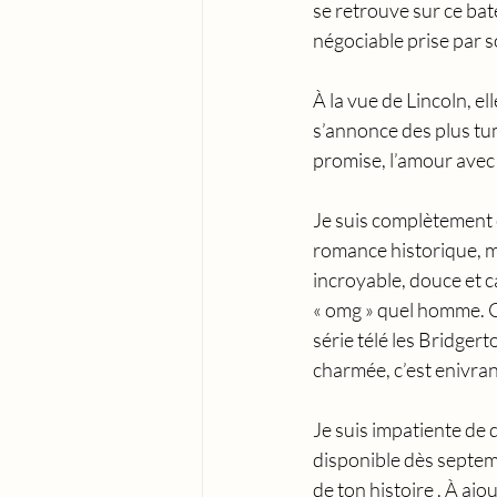
se retrouve sur ce bat
négociable prise par s
À la vue de Lincoln, 
s’annonce des plus tum
promise, l’amour avec
Je suis complètement 
romance historique, mai
incroyable, douce et ca
« omg » quel homme. C’
série télé les Bridgert
charmée, c’est enivrant
Je suis impatiente de d
disponible dès septem
de ton histoire . À ajou