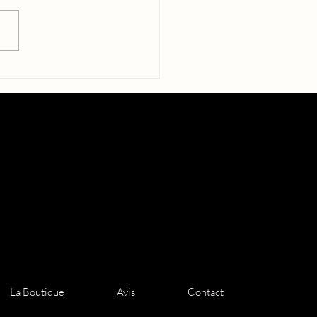
emier tome est rempli de
dissements, de quêtes,
rigues, de tension, de
alité, de vérités, de
sses.
La Boutique
Avis
Contact