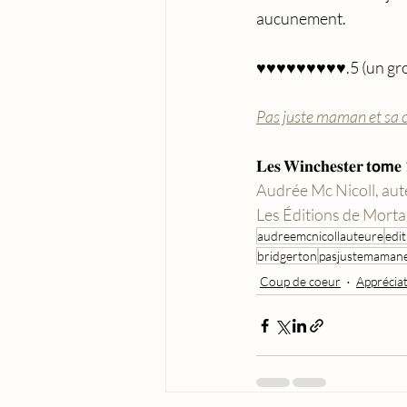
aucunement. 
♥︎♥︎♥︎♥︎♥︎♥︎♥︎♥︎♥︎.5 (un g
Pas juste maman et sa ch
𝐋𝐞𝐬 𝐖𝐢𝐧𝐜𝐡𝐞𝐬𝐭𝐞𝐫 𝐭𝗼𝗺𝐞 
Audrée Mc Nicoll, au
Les Éditions de Mort
audreemcnicollauteure
edi
bridgerton
pasjustemamanet
Coup de coeur
Appréciat