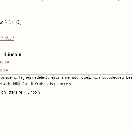
ros 9,5/10 )
ick lit
1. 𝐋𝐢𝐧𝐜𝐨𝐥𝐧 
teure
agne
tionsdemortagne
avisdelecture
romancehistorique
Lincoln
coupdecoeur
Les
sachicklit
trésorlittéraire
jelisquebecois
ion littéraire
Lincoln