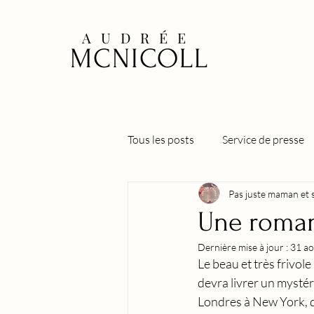
AUDRÉE
MCNICOLL
Tous les posts
Service de presse
Pas juste maman et sa
Stephen
Alexander
La
Une roman
Dernière mise à jour :
31 a
Tennessee, Te détester ou t'aimer
Le beau et très frivol
devra livrer un mystéri
Londres à New York, qu’