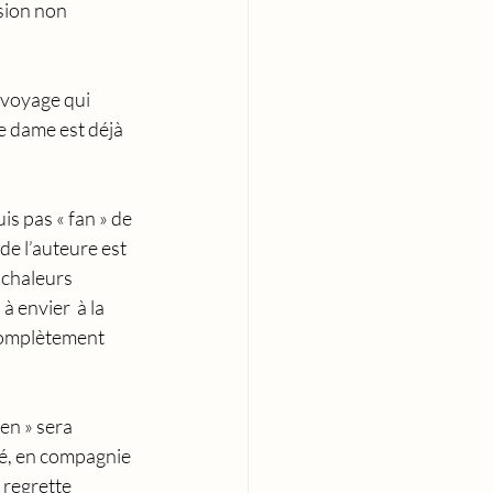
sion non 
 voyage qui 
e dame est déjà 
s pas « fan » de 
de l’auteure est 
aleurs       
 envier  à la 
 complètement 
en » sera 
é, en compagnie 
 regrette 