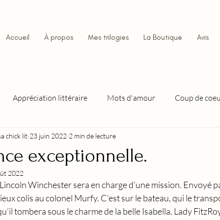
Accueil
À propos
Mes trilogies
La Boutique
Avis
Appréciation littéraire
Mots d'amour
Coup de coe
 chick lit
23 juin 2022
2 min de lecture
 série complète
Tennessee, l'huile et le feu
Tennessee, La
ce exceptionnelle.
oût 2022
Orgueil, Bravestone
Luxure, Bravestone
Envie, B
e Lincoln Winchester sera en charge d’une mission. Envoyé par
eux colis au colonel Murfy. C’est sur le bateau, qui le transp
il tombera sous le charme de la belle Isabella. Lady FitzRoy, 