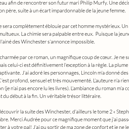
eau afin de rencontrer son futur mari Philip Murfy. Une déci
on père, suite à un écart impardonnable de la jeune femme. 
elle sera complètement éblouie par cet homme mystérieux. Un
ultueux. La chimie sera palpable entre eux.  Puisque la jeun
 l’ainé des Winchester s’annonce impossible. 
charmée par ce roman, un magnifique coup de cœur. Je ne sui
s celui-ci est définitivement l’exception à la règle. La plume 
ptivante. J’ai adoré les personnages, Lincoln m’a donné des ch
est profond, sensuel et très mouvementé. L’auteure n’a rien à
on (je n’ai pas encore lu les livres). L’ambiance du roman m’a
 du début à la fin. Un véritable trésor littéraire. 
écouvrir la suite des Winchester, d’ailleurs le tome 2 « Steph
bre. Merci Audrée pour ce magnifique moment que j’ai pass
ter à votre pal! J’ai pu sortir de ma zone de confort et je ne le