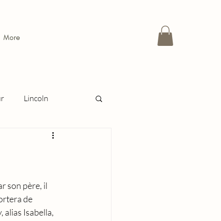
More
ur
Lincoln
 passion ou la raison
ravestone
 son père, il 
ortera de 
alias Isabella, 