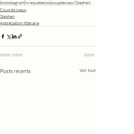
bookstagram
livrequebecois
coupdecoeur
Stephen
Coup de coeur
Stephen
Appréciation littéraire
Posts récents
Voir tout