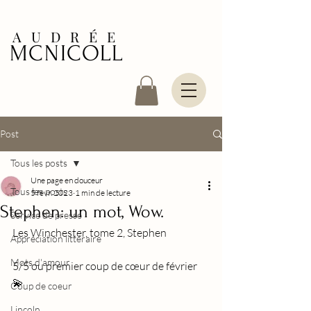
AUDRÉE
MCNICOLL
Post
Tous les posts
Une page en douceur
Tous les posts
5 févr. 2023
1 min de lecture
Stephen: un mot, Wow.
Service de presse
Les Winchester, tome 2, Stephen
Appréciation littéraire
Mots d'amour
5/5 ou premier coup de cœur de février 
💫
Coup de coeur
Lincoln