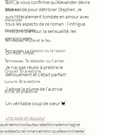
Bon, je vous confirme qu’Alexander devra 
être solide pour détrôner Stephen. Je 
Stephen
suis littéralement tombée en amour avec 
Alexander
tous les aspects de ce roman : l’intrigue, 
La série complète
l’histoire d’amour, la sensualité, les 
personnages. 
Tennessee, l'huile et le feu
Tennessee, La passion ou la raison
Un mot, Wow. 
Tennessee, Te détester ou t'aimer
Je n’ai pas réussi à prédire le 
Orgueil, Bravestone
dénouement et c’était parfait! 
Luxure, Bravestone
J’adore la plume de l’autrice. 
Envie, Bravestone
Un véritable coup de cœur 💓
Une page en douceur
audreemcnicollauteure
editionsdemortagne
avisdelecture
romancehistorique
leswinchester