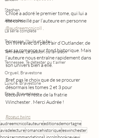
Stephen
Chloé a adoré le premier tome, qui lui a 
Alexander
été conseillé par l’auteure en personne 
@audreemcnicoll
 .
La série complète
Tennessee, l'huile et le feu
Un livre avec un petit air d’Outlander, de 
par sa romance sur fond historique. Mais 
Tennessee, La passion ou la raison
l’auteure nous entraîne rapidement dans 
Tennessee, Te détester ou t'aimer
son univers bien à elle.
Orgueil, Bravestone
Bref, pas le choix que de se procurer 
Luxure, Bravestone
désormais les tomes 2 et 3 pour 
Envie, Bravestone
découvrir le reste de la fratrie 
Winchester . Merci Audrée !
Roseus.twins
audreemcnicollauteure
editionsdemortagne
avisdelecture
romancehistorique
leswinchester
bookrecommandations
Lincoln
bookreview