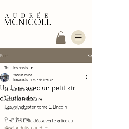
AUDRÉE
MCNICOLL
Post
Tous les posts
Roseus Twins
Tous les posts
2 mai 2023
1 min de lecture
Un livre avec un petit air
Service de presse
d’Outlander.
Appréciation littéraire
Les Winchester, tome 1, Lincoln          
Mots d'amour
Coup de coeur
Une très belle découverte grâce au 
@salondulivrequebec
 .
Lincoln